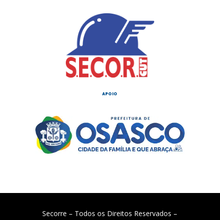
APOIO
Secorre – Todos os Direitos Reservados –