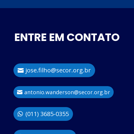
ENTRE EM CONTATO
jose.filho@secor.org.br
antonio.wanderson@secor.org.br
(011) 3685-0355