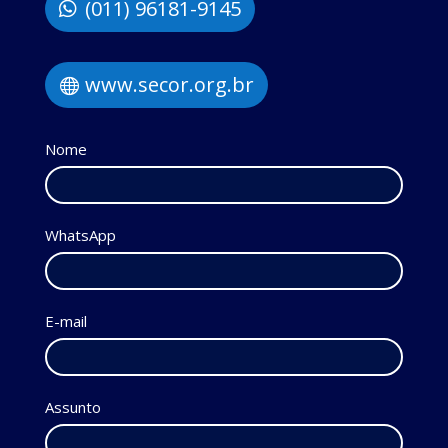
(011) 96181-9145
www.secor.org.br
Inscrição
Nome
WhatsApp
E-mail
Assunto